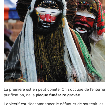
La première est en petit comité. On s’occupe de l’enterrem
purification, de la
plaque funéraire gravée
.
L’objectif est d’accompagner le défunt et de soutenir le