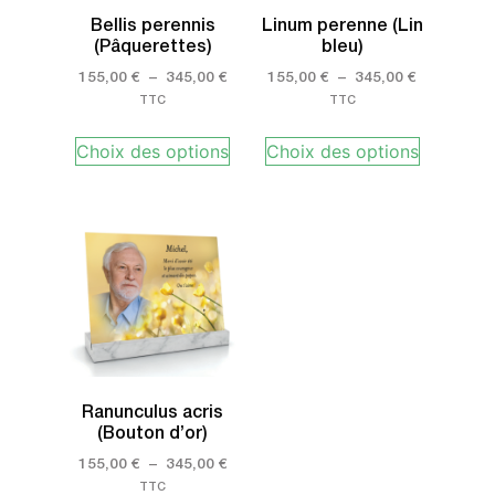
Bellis perennis
Linum perenne (Lin
(Pâquerettes)
bleu)
155,00
€
–
345,00
€
155,00
€
–
345,00
€
TTC
TTC
Choix des options
Choix des options
Ranunculus acris
(Bouton d’or)
155,00
€
–
345,00
€
TTC