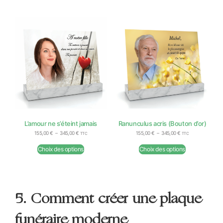
L’amour ne s’éteint jamais
Ranunculus acris (Bouton d’or)
155,00
€
–
345,00
€
155,00
€
–
345,00
€
TTC
TTC
Choix des options
Choix des options
5. Comment créer une plaque
funéraire moderne