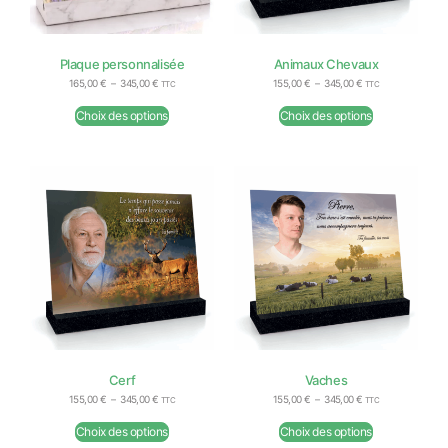
Plaque personnalisée
Animaux Chevaux
165,00
€
–
345,00
€
155,00
€
–
345,00
€
TTC
TTC
Choix des options
Choix des options
Cerf
Vaches
155,00
€
–
345,00
€
155,00
€
–
345,00
€
TTC
TTC
Choix des options
Choix des options