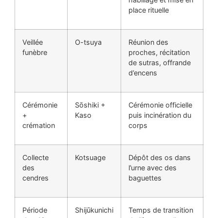
place rituelle
Veillée
O-tsuya
Réunion des
funèbre
proches, récitation
de sutras, offrande
d’encens
Cérémonie
Sōshiki +
Cérémonie officielle
+
Kaso
puis incinération du
crémation
corps
Collecte
Kotsuage
Dépôt des os dans
des
l’urne avec des
cendres
baguettes
Période
Shijūkunichi
Temps de transition