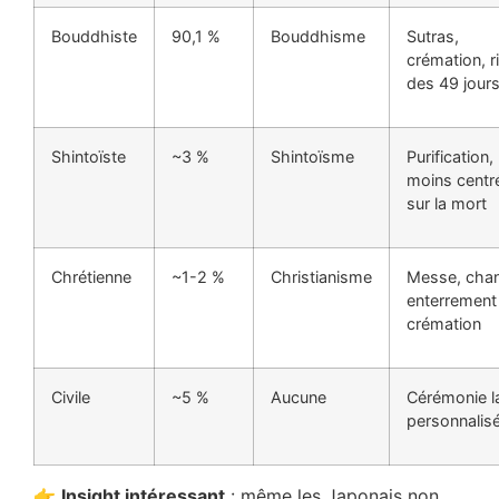
Bouddhiste
90,1 %
Bouddhisme
Sutras,
crémation, r
des 49 jour
Shintoïste
~3 %
Shintoïsme
Purification,
moins centr
sur la mort
Chrétienne
~1-2 %
Christianisme
Messe, chan
enterrement
crémation
Civile
~5 %
Aucune
Cérémonie l
personnalis
👉
Insight intéressant
: même les Japonais non