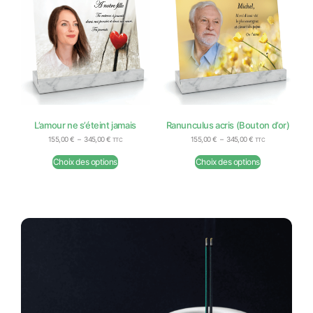
L’amour ne s’éteint jamais
Ranunculus acris (Bouton d’or)
155,00
€
–
345,00
€
155,00
€
–
345,00
€
TTC
TTC
Choix des options
Choix des options