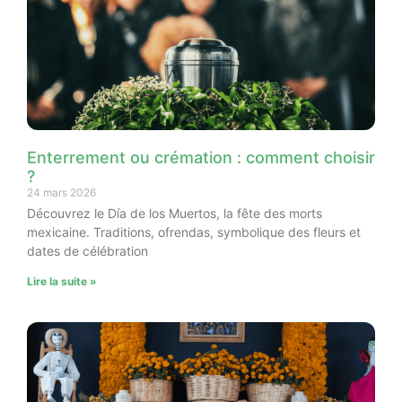
Enterrement ou crémation : comment choisir
?
24 mars 2026
Découvrez le Día de los Muertos, la fête des morts
mexicaine. Traditions, ofrendas, symbolique des fleurs et
dates de célébration
Lire la suite »