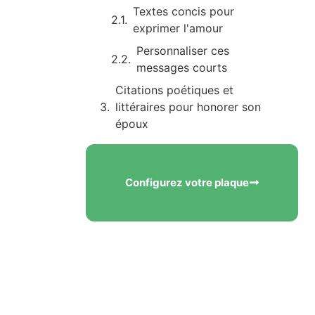
Textes concis pour
exprimer l'amour
Personnaliser ces
messages courts
Citations poétiques et
littéraires pour honorer son
époux
Emprunter les mots des
grands auteurs
Configurez votre plaque
Adapter une citation à
votre situation
Textes religieux et spirituels
pour accompagner le repos de
l'être aimé
Messages inspirés de
différentes traditions