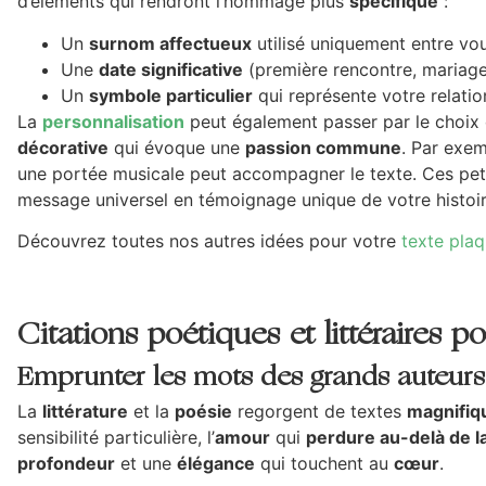
d’éléments qui rendront l’hommage plus
spécifique
:
Un
surnom affectueux
utilisé uniquement entre vo
Une
date significative
(première rencontre, mariage
Un
symbole particulier
qui représente votre relation
La
personnalisation
peut également passer par le choix 
décorative
qui évoque une
passion commune
. Par exem
une portée musicale peut accompagner le texte. Ces pet
message universel en témoignage unique de votre histoir
Découvrez toutes nos autres idées pour votre
texte plaq
Citations poétiques et littéraires 
Emprunter les mots des grands auteurs
La
littérature
et la
poésie
regorgent de textes
magnifiq
sensibilité particulière, l’
amour
qui
perdure au-delà de l
profondeur
et une
élégance
qui touchent au
cœur
.