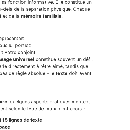
a fonction informative. Elle constitue un
u-delà de la séparation physique. Chaque
f
et de la
mémoire familiale
.
représentait
us lui portiez
it votre conjoint
sage universel
constitue souvent un défi.
rle directement à l’être aimé, tandis que
te pas de règle absolue – le
texte
doit avant
r
aire
, quelques aspects pratiques méritent
ent selon le type de monument choisi :
t 15 lignes de texte
space