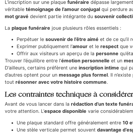
L’inscription sur une plaque
funéraire
dépasse largement s
véritable
témoignage de l’amour conjugal
qui perdure a
mot gravé
devient partie intégrante du
souvenir collecti
La
plaque funéraire
joue plusieurs rôles essentiels :
Perpétuer le
souvenir de l’être aimé
et de ce qu’il 
Exprimer publiquement l’
amour
et le
respect
que vo
Offrir aux visiteurs un aperçu de la
personne
qu’éta
Trouver l’équilibre entre l’
émotion personnelle
et un
mes
D’ailleurs, certains préfèrent une
inscription intime
qui pa
d’autres optent pour un
message plus formel
. Il n’exis
tout
résonner avec votre histoire commune
.
Les contraintes techniques à considére
Avant de vous lancer dans la
rédaction d’un texte funér
votre attention. L’
espace disponible
varie considérablem
Une plaque standard offre généralement entre
10 e
Une stèle verticale permet souvent
davantage d’e