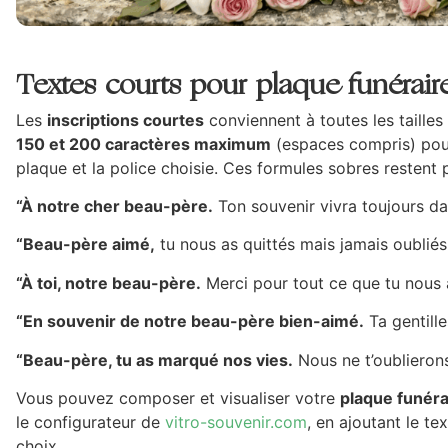
Textes courts pour plaque funérai
Les
inscriptions courtes
conviennent à toutes les taille
150 et 200 caractères maximum
(espaces compris) pour u
plaque et la police choisie. Ces formules sobres restent p
“À notre cher beau-père.
Ton souvenir vivra toujours d
“Beau-père aimé,
tu nous as quittés mais jamais oubliés
“À toi, notre beau-père.
Merci pour tout ce que tu nous
“En souvenir de notre beau-père bien-aimé.
Ta gentille
“Beau-père, tu as marqué nos vies.
Nous ne t’oublierons
Vous pouvez composer et visualiser votre
plaque funéra
le configurateur de
vitro-souvenir.com
, en ajoutant le te
choix.