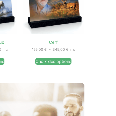
ux
Cerf
€
155,00
€
–
345,00
€
TTC
TTC
ns
Choix des options