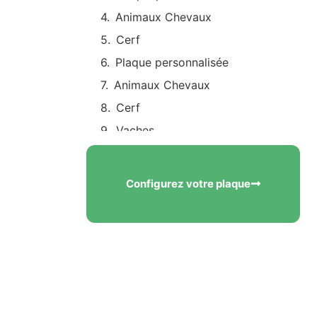
Animaux Chevaux
Cerf
Plaque personnalisée
Animaux Chevaux
Cerf
Vaches
L’amour ne s’éteint jamais
Ranunculus acris (Bouton d’or)
Configurez votre plaque
Textes avec prénom à
personnaliser
Textes pour un beau-père par
alliance
Comment choisir le texte pour
la plaque de son beau-père ?