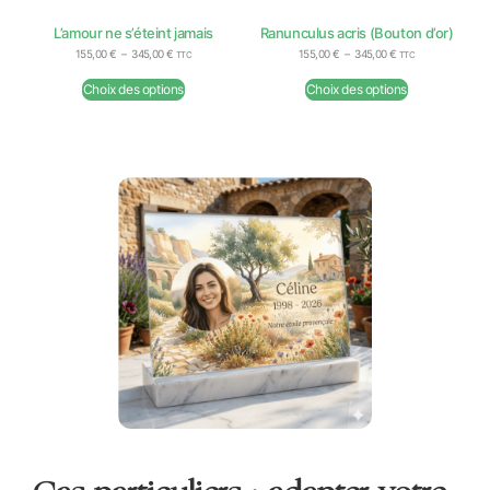
L’amour ne s’éteint jamais
Ranunculus acris (Bouton d’or)
155,00
€
–
345,00
€
155,00
€
–
345,00
€
TTC
TTC
Choix des options
Choix des options