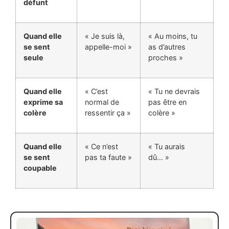
défunt
Quand elle
« Je suis là,
« Au moins, tu
se sent
appelle-moi »
as d’autres
seule
proches »
Quand elle
« C’est
« Tu ne devrais
exprime sa
normal de
pas être en
colère
ressentir ça »
colère »
Quand elle
« Ce n’est
« Tu aurais
se sent
pas ta faute »
dû… »
coupable