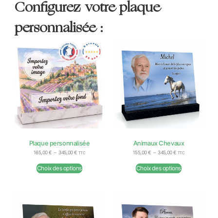
Configurez votre plaque
personnalisée :
Plaque personnalisée
Animaux Chevaux
165,00
€
–
345,00
€
155,00
€
–
345,00
€
TTC
TTC
Choix des options
Choix des options