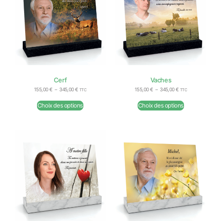
Cerf
Vaches
155,00
€
–
345,00
€
155,00
€
–
345,00
€
TTC
TTC
Choix des options
Choix des options