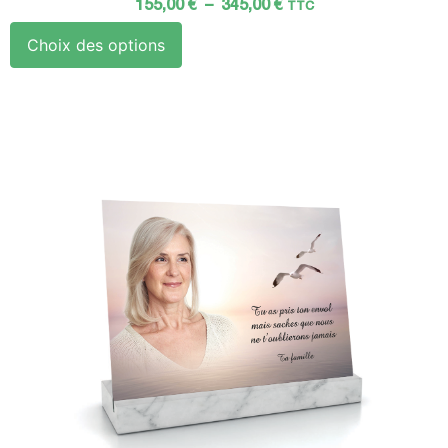
155,00
€
–
345,00
€
TTC
Choix des options