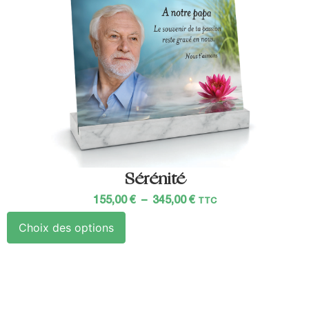
Sérénité
155,00
€
–
345,00
€
TTC
Choix des options