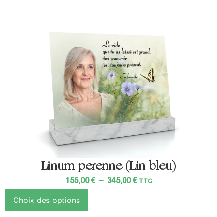
Linum perenne (Lin bleu)
155,00
€
–
345,00
€
TTC
Choix des options